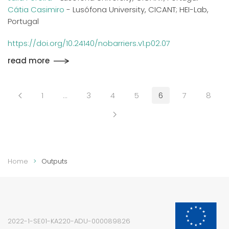
Cátia Casimiro
- Lusófona University, CICANT; HEI-Lab,
Portugal
https://doi.org/10.24140/nobarriers.v1.p02.07
read more
1
…
3
4
5
6
7
8
Home
Outputs
2022-1-SE01-KA220-ADU-000089826