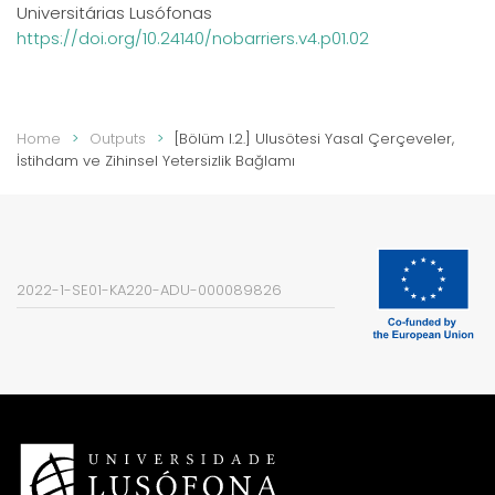
Universitárias Lusófonas
https://doi.org/10.24140/nobarriers.v4.p01.02
Home
Outputs
[Bölüm I.2.] Ulusötesi Yasal Çerçeveler,
İstihdam ve Zihinsel Yetersizlik Bağlamı
2022-1-SE01-KA220-ADU-000089826