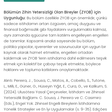
Bölümün Zihin Yetersizliği Olan Bireyler (ZYOB) için
Uygunluğu:
Bu bölüm özellikle ZYOB için önemlidir, çünkü
sadece istihdamın artan özgüven, amaç duygusu ve
finansal bağımsızlık gibi faydalarını vurgulamakla kalmaz,
aynı zamanda işgücüne tam katılımı engelleyen engelleri
de tanımlar. Kapsamlı analizi sayesinde bu bölüm,
politika yapıcılar, işverenler ve savunucular için uygun bir
kaynak olarak hizmet etmekte, engelleri ortadan
kaldırmak ve ZYOB ‘lerin istihdama dahil edilmesini teşvik
etmek için kolektif bir çabayı teşvik etmekte, böylece
haklarını ve topluma katkılarını onaylamaktadır.
Alıntı: Pereira, J. , Sousa, C., Matos, A., Cobello, S., Tutone,
L., Milli, E., Güner, G., Hüseyin Yiğit, E., Cura, G., ve Kızılkum, S.
(2024). Ulusötesi Yasal Çerçeveler, İstihdam ve Zihinsel
Yetersizlik Bağlamı. C. Sousa, J. Pereira ve C. Casimiro
(Eds.), Engel Yok: Zihinsel Engelli Bireylerin İstihdamına
Yönelik Stratejiler ve En İyi Uygulamalar (s. 9-35). Edições