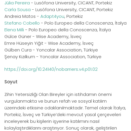
Júlia Pereira
- Lusófona University, CICANT, Portekiz
Carla Sousa
- Lusófona University, CICANT, Portekiz
Andreia Matos -
Adapt4you
, Portekiz
Stefano Cobello
- Polo Europeo della Conoscenza, İtalya
Elena Milli
- Polo Europeo della Conoscenza, İtalya
Gülce Güner - Wise Academy, İsveç
Emre Hüseyin Yiğit - Wise Academy, İsveç
Gülben Cura - Yoncalar Association, Türkiye
Şenay Kızılkum - Yoncalar Association, Türkiye
https://doi.org/10.24140/nobarriers.v4.p01.02
Soyut
Zihin Yetersizliği Olan Bireyler için istihdamın önemi
vurgulanmakta ve bunun refah ve sosyal katılım
üzerindeki etkisine odaklanılmaktadır. Temel olarak İtalya,
Portekiz, İsveç ve Türkiye’deki mevcut yasal çerçeveleri
inceleyerek bu kişilerin işyerine katılımını nasıl
kolaylaştırdıklarını araştırıyor. Sonuç olarak, geliştirilen