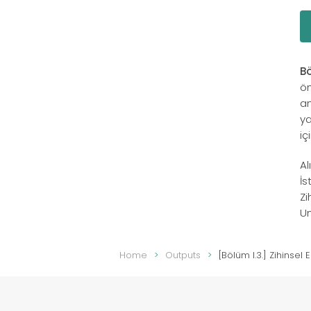
Bö
ön
an
ya
iç
Al
İs
Zi
Un
Home
Outputs
[Bölüm I.3.] Zihinsel