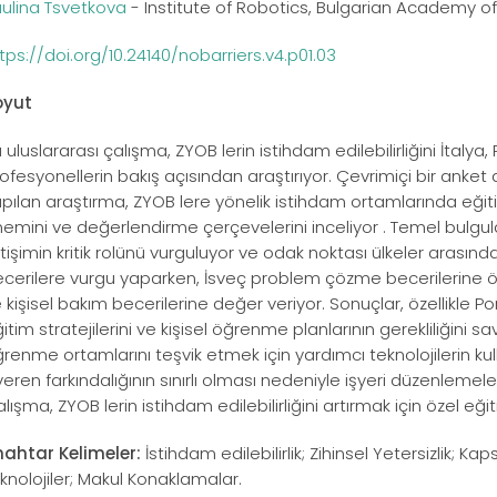
ulina Tsvetkova
- Institute of Robotics, Bulgarian Academy of
tps://doi.org/10.24140/nobarriers.v4.p01.03
oyut
 uluslararası çalışma, ZYOB lerin istihdam edilebilirliğini İtalya, 
ofesyonellerin bakış açısından araştırıyor. Çevrimiçi bir anket 
pılan araştırma, ZYOB lere yönelik istihdam ortamlarında eğiti
emini ve değerlendirme çerçevelerini inceliyor . Temel bulgular
etişimin kritik rolünü vurguluyor ve odak noktası ülkeler arasında
cerilere vurgu yaparken, İsveç problem çözme becerilerine ön
 kişisel bakım becerilerine değer veriyor. Sonuçlar, özellikle Port
itim stratejilerini ve kişisel öğrenme planlarının gerekliliğini
renme ortamlarını teşvik etmek için yardımcı teknolojilerin kullan
veren farkındalığının sınırlı olması nedeniyle işyeri düzenlemeler
lışma, ZYOB lerin istihdam edilebilirliğini artırmak için özel eğit
ahtar Kelimeler:
İstihdam edilebilirlik; Zihinsel Yetersizlik; K
knolojiler; Makul Konaklamalar.