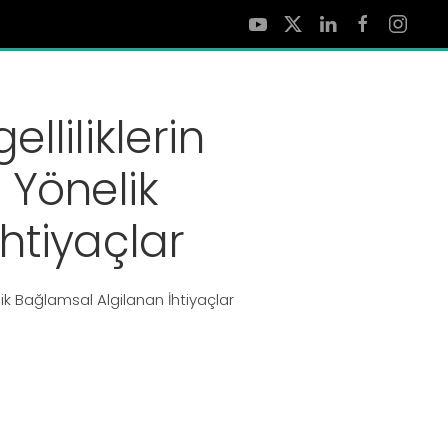
elliliklerin
 Yönelik
htiyaçlar
lik Bağlamsal Algilanan İhtiyaçlar