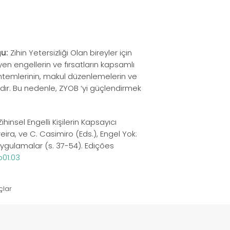
ğu:
Zihin Yetersizliği Olan bireyler için
en engellerin ve fırsatların kapsamlı
ntemlerinin, makul düzenlemelerin ve
dır. Bu nedenle, ZYOB ‘yi güçlendirmek
Zihinsel Engelli Kişilerin Kapsayıcı
reira, ve C. Casimiro (Eds.), Engel Yok:
i Uygulamalar (s. 37-54). Edições
p01.03
çlar