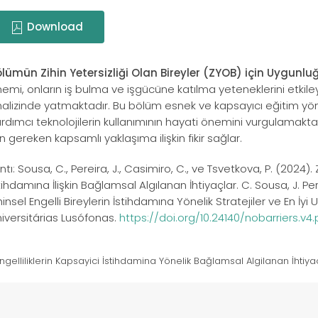
Download
lümün Zihin Yetersizliği Olan Bireyler (ZYOB) için Uygunlu
emi, onların iş bulma ve işgücüne katılma yeteneklerini etkiley
alizinde yatmaktadır. Bu bölüm esnek ve kapsayıcı eğitim yö
rdımcı teknolojilerin kullanımının hayati önemini vurgulamakta
in gereken kapsamlı yaklaşıma ilişkin fikir sağlar.
ıntı: Sousa, C., Pereira, J., Casimiro, C., ve Tsvetkova, P. (2024). 
tihdamına İlişkin Bağlamsal Algılanan İhtiyaçlar. C. Sousa, J. Pe
hinsel Engelli Bireylerin İstihdamına Yönelik Stratejiler ve En İy
iversitárias Lusófonas.
https://doi.org/10.24140/nobarriers.v4.
 Engelliliklerin Kapsayici İstihdamina Yönelik Bağlamsal Algilanan İhtiya