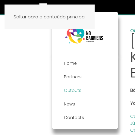
Saltar para o conteúdo principal
O
Home
Partners
Bö
Outputs
Y
News
C
Contacts
Jú
Cá