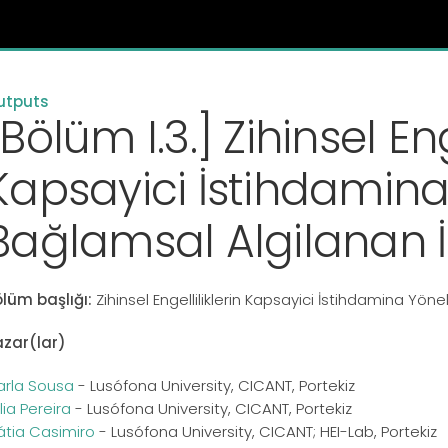
utputs
[Bölüm I.3.] Zihinsel Eng
Kapsayici İstihdamina
Bağlamsal Algilanan İ
lüm başlığı:
Zihinsel Engelliliklerin Kapsayici İstihdamina Yöne
azar(lar)
arla Sousa
- Lusófona University, CICANT, Portekiz
lia Pereira
- Lusófona University, CICANT, Portekiz
tia Casimiro
- Lusófona University, CICANT; HEI-Lab, Portekiz